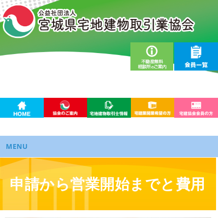
HOME
協会のご案内
宅地建物取引士情報
宅建業開業希望の方
MENU
宅建業免許とは
申請から営業開始までと費用
免許の要件
申請から営業開始までと費用